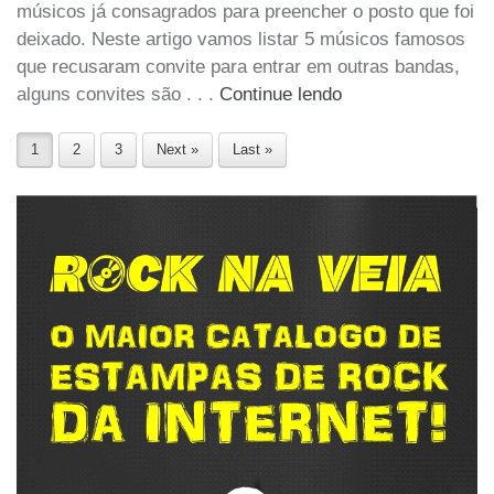
músicos já consagrados para preencher o posto que foi
deixado. Neste artigo vamos listar 5 músicos famosos
que recusaram convite para entrar em outras bandas,
alguns convites são . . .
Continue lendo
1
2
3
Next »
Last »