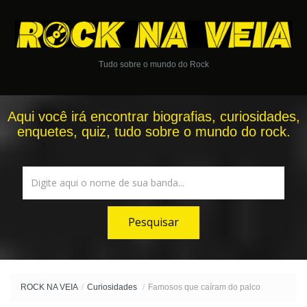
Tudo sobre o mundo do Rock
Aqui você irá encontrar biografias, curiosidades,
enquetes, quiz, tudo sobre o mundo do rock.
ROCK NA VEIA
/
Curiosidades
/
Famosos que caíram do palco