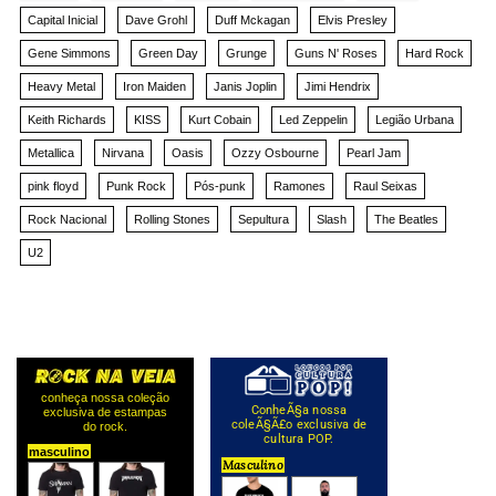
Capital Inicial
Dave Grohl
Duff Mckagan
Elvis Presley
Gene Simmons
Green Day
Grunge
Guns N' Roses
Hard Rock
Heavy Metal
Iron Maiden
Janis Joplin
Jimi Hendrix
Keith Richards
KISS
Kurt Cobain
Led Zeppelin
Legião Urbana
Metallica
Nirvana
Oasis
Ozzy Osbourne
Pearl Jam
pink floyd
Punk Rock
Pós-punk
Ramones
Raul Seixas
Rock Nacional
Rolling Stones
Sepultura
Slash
The Beatles
U2