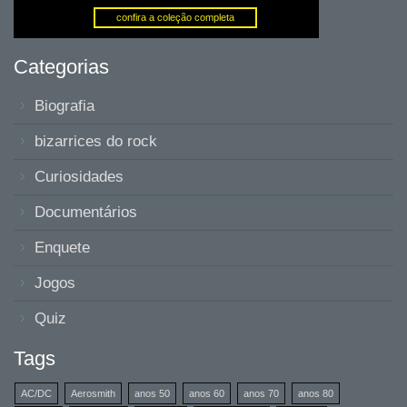
Categorias
Biografia
bizarrices do rock
Curiosidades
Documentários
Enquete
Jogos
Quiz
Tags
AC/DC
Aerosmith
anos 50
anos 60
anos 70
anos 80