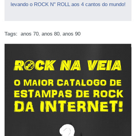
levando o ROCK N" ROLL aos 4 cantos do mundo!
Tags:
anos 70
,
anos 80
,
anos 90