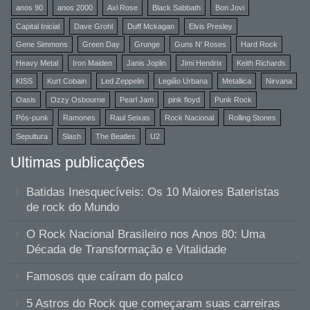
anos 90
anos 2000
Axl Rose
Black Sabbath
Bon Jovi
Capital Inicial
Dave Grohl
Duff Mckagan
Elvis Presley
Gene Simmons
Green Day
Grunge
Guns N' Roses
Hard Rock
Heavy Metal
Iron Maiden
Janis Joplin
Jimi Hendrix
Keith Richards
KISS
Kurt Cobain
Led Zeppelin
Legião Urbana
Metallica
Nirvana
Oasis
Ozzy Osbourne
Pearl Jam
pink floyd
Punk Rock
Pós-punk
Ramones
Raul Seixas
Rock Nacional
Rolling Stones
Sepultura
Slash
The Beatles
U2
Ultimas publicações
Batidas Inesquecíveis: Os 10 Maiores Bateristas
de rock do Mundo
O Rock Nacional Brasileiro nos Anos 80: Uma
Década de Transformação e Vitalidade
Famosos que caíram do palco
5 Astros do Rock que começaram suas carreiras