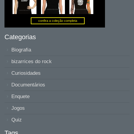
Categorias
Biografia
bizarrices do rock
Curiosidades
Documentários
Enquete
Jogos
Quiz
Tags