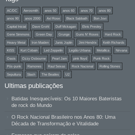
AC/DC
Aerosmith
anos 50
anos 60
anos 70
anos 80
anos 90
anos 2000
Axl Rose
Black Sabbath
Bon Jovi
Capital Inicial
Dave Grohl
Duff Mckagan
Elvis Presley
Gene Simmons
Green Day
Grunge
Guns N' Roses
Hard Rock
Heavy Metal
Iron Maiden
Janis Joplin
Jimi Hendrix
Keith Richards
KISS
Kurt Cobain
Led Zeppelin
Legião Urbana
Metallica
Nirvana
Oasis
Ozzy Osbourne
Pearl Jam
pink floyd
Punk Rock
Pós-punk
Ramones
Raul Seixas
Rock Nacional
Rolling Stones
Sepultura
Slash
The Beatles
U2
Ultimas publicações
Batidas Inesquecíveis: Os 10 Maiores Bateristas
de rock do Mundo
O Rock Nacional Brasileiro nos Anos 80: Uma
Década de Transformação e Vitalidade