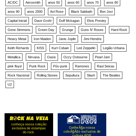
AC/DC
Aerosmith
anos 50
anos 60
anos 70
anos 80
anos 90
anos 2000
Axl Rose
Black Sabbath
Bon Jovi
Capital Inicial
Dave Grohl
Duff Mckagan
Elvis Presley
Gene Simmons
Green Day
Grunge
Guns N' Roses
Hard Rock
Heavy Metal
Iron Maiden
Janis Joplin
Jimi Hendrix
Keith Richards
KISS
Kurt Cobain
Led Zeppelin
Legião Urbana
Metallica
Nirvana
Oasis
Ozzy Osbourne
Pearl Jam
pink floyd
Punk Rock
Pós-punk
Ramones
Raul Seixas
Rock Nacional
Rolling Stones
Sepultura
Slash
The Beatles
U2