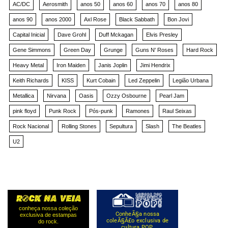
AC/DC
Aerosmith
anos 50
anos 60
anos 70
anos 80
anos 90
anos 2000
Axl Rose
Black Sabbath
Bon Jovi
Capital Inicial
Dave Grohl
Duff Mckagan
Elvis Presley
Gene Simmons
Green Day
Grunge
Guns N' Roses
Hard Rock
Heavy Metal
Iron Maiden
Janis Joplin
Jimi Hendrix
Keith Richards
KISS
Kurt Cobain
Led Zeppelin
Legião Urbana
Metallica
Nirvana
Oasis
Ozzy Osbourne
Pearl Jam
pink floyd
Punk Rock
Pós-punk
Ramones
Raul Seixas
Rock Nacional
Rolling Stones
Sepultura
Slash
The Beatles
U2