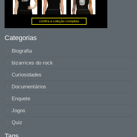
Categorias
Biografia
bizarrices do rock
Curiosidades
Documentários
Enquete
Jogos
Quiz
Tags