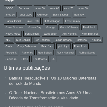
AC/DC
Aerosmith
anos 50
anos 60
anos 70
anos 80
anos 90
anos 2000
Axl Rose
Black Sabbath
Bon Jovi
Capital Inicial
Dave Grohl
Duff Mckagan
Elvis Presley
Gene Simmons
Green Day
Grunge
Guns N' Roses
Hard Rock
Heavy Metal
Iron Maiden
Janis Joplin
Jimi Hendrix
Keith Richards
KISS
Kurt Cobain
Led Zeppelin
Legião Urbana
Metallica
Nirvana
Oasis
Ozzy Osbourne
Pearl Jam
pink floyd
Punk Rock
Pós-punk
Ramones
Raul Seixas
Rock Nacional
Rolling Stones
Sepultura
Slash
The Beatles
U2
Ultimas publicações
Batidas Inesquecíveis: Os 10 Maiores Bateristas
de rock do Mundo
O Rock Nacional Brasileiro nos Anos 80: Uma
Década de Transformação e Vitalidade