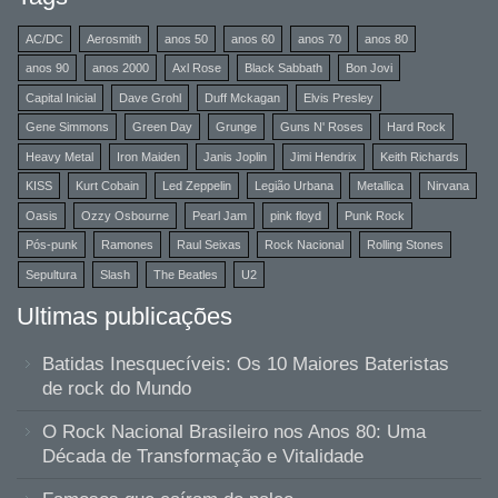
AC/DC
Aerosmith
anos 50
anos 60
anos 70
anos 80
anos 90
anos 2000
Axl Rose
Black Sabbath
Bon Jovi
Capital Inicial
Dave Grohl
Duff Mckagan
Elvis Presley
Gene Simmons
Green Day
Grunge
Guns N' Roses
Hard Rock
Heavy Metal
Iron Maiden
Janis Joplin
Jimi Hendrix
Keith Richards
KISS
Kurt Cobain
Led Zeppelin
Legião Urbana
Metallica
Nirvana
Oasis
Ozzy Osbourne
Pearl Jam
pink floyd
Punk Rock
Pós-punk
Ramones
Raul Seixas
Rock Nacional
Rolling Stones
Sepultura
Slash
The Beatles
U2
Ultimas publicações
Batidas Inesquecíveis: Os 10 Maiores Bateristas
de rock do Mundo
O Rock Nacional Brasileiro nos Anos 80: Uma
Década de Transformação e Vitalidade