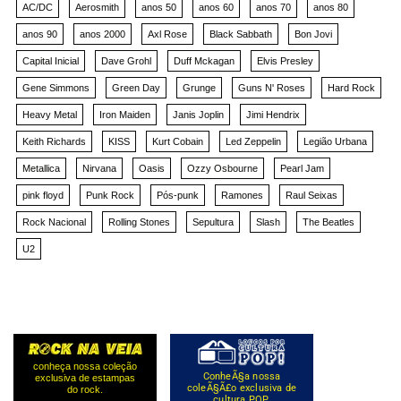
AC/DC
Aerosmith
anos 50
anos 60
anos 70
anos 80
anos 90
anos 2000
Axl Rose
Black Sabbath
Bon Jovi
Capital Inicial
Dave Grohl
Duff Mckagan
Elvis Presley
Gene Simmons
Green Day
Grunge
Guns N' Roses
Hard Rock
Heavy Metal
Iron Maiden
Janis Joplin
Jimi Hendrix
Keith Richards
KISS
Kurt Cobain
Led Zeppelin
Legião Urbana
Metallica
Nirvana
Oasis
Ozzy Osbourne
Pearl Jam
pink floyd
Punk Rock
Pós-punk
Ramones
Raul Seixas
Rock Nacional
Rolling Stones
Sepultura
Slash
The Beatles
U2