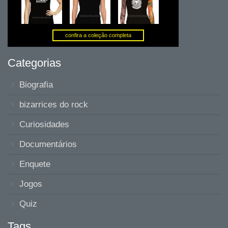
Categorias
Biografia
bizarrices do rock
Curiosidades
Documentários
Enquete
Jogos
Quiz
Tags