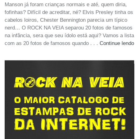
Manson já foram crianças normais e até, quem diria,
fofinhas? Difícil de acreditar, né? Elvis Presley tinha os
cabelos loiros, Chester Bennington parecia um típico
nerd… O ROCK NA VEIA separou 20 fotos de famosos
na infância, sera que seu ídolo está aqui? Vamos a lista
com as 20 fotos de famosos quando . . .
Continue lendo