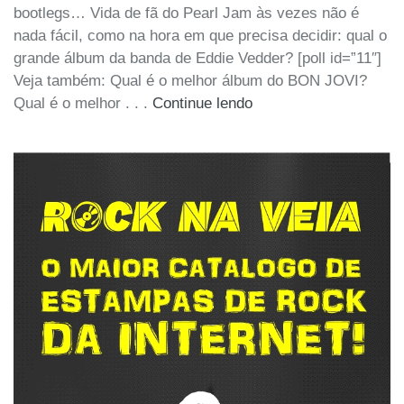
bootlegs… Vida de fã do Pearl Jam às vezes não é
nada fácil, como na hora em que precisa decidir: qual o
grande álbum da banda de Eddie Vedder? [poll id=”11″]
Veja também: Qual é o melhor álbum do BON JOVI?
Qual é o melhor . . .
Continue lendo