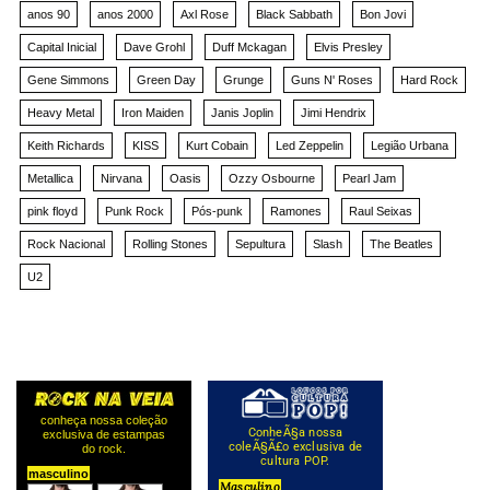
anos 90
anos 2000
Axl Rose
Black Sabbath
Bon Jovi
Capital Inicial
Dave Grohl
Duff Mckagan
Elvis Presley
Gene Simmons
Green Day
Grunge
Guns N' Roses
Hard Rock
Heavy Metal
Iron Maiden
Janis Joplin
Jimi Hendrix
Keith Richards
KISS
Kurt Cobain
Led Zeppelin
Legião Urbana
Metallica
Nirvana
Oasis
Ozzy Osbourne
Pearl Jam
pink floyd
Punk Rock
Pós-punk
Ramones
Raul Seixas
Rock Nacional
Rolling Stones
Sepultura
Slash
The Beatles
U2