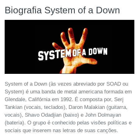
Biografia System of a Down
System of a Down (às vezes abreviado por SOAD ou
System) é uma banda de metal americana formada em
Glendale, Califórnia em 1992. É composta por, Serj
Tankian (vocais, teclados), Daron Malakian (guitarra,
vocais), Shavo Odadjian (baixo) e John Dolmayan
(bateria). O grupo é conhecido pelas visões políticas e
sociais que inserem nas letras de suas canções.