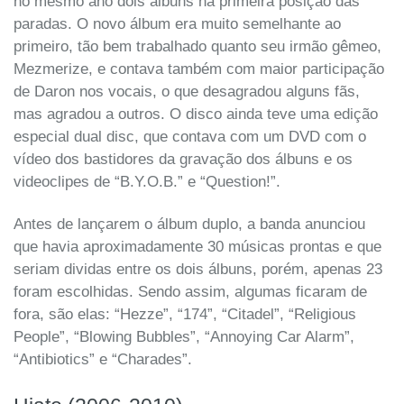
no mesmo ano dois álbuns na primeira posição das
paradas. O novo álbum era muito semelhante ao
primeiro, tão bem trabalhado quanto seu irmão gêmeo,
Mezmerize, e contava também com maior participação
de Daron nos vocais, o que desagradou alguns fãs,
mas agradou a outros. O disco ainda teve uma edição
especial dual disc, que contava com um DVD com o
vídeo dos bastidores da gravação dos álbuns e os
videoclipes de “B.Y.O.B.” e “Question!”.
Antes de lançarem o álbum duplo, a banda anunciou
que havia aproximadamente 30 músicas prontas e que
seriam dividas entre os dois álbuns, porém, apenas 23
foram escolhidas. Sendo assim, algumas ficaram de
fora, são elas: “Hezze”, “174”, “Citadel”, “Religious
People”, “Blowing Bubbles”, “Annoying Car Alarm”,
“Antibiotics” e “Charades”.