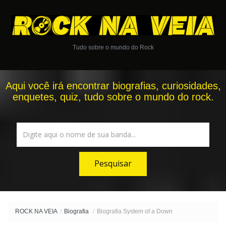
Tudo sobre o mundo do Rock
Aqui você irá encontrar biografias, curiosidades,
enquetes, quiz, tudo sobre o mundo do rock.
ROCK NA VEIA
/
Biografia
/
Biografia System of a Down