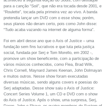
aconteceu a segunda edição do Souls, com destaque
para a canção “Soil”, que não era tocada desde 2001, e
“Roulette”, tocada pela primeira vez ao vivo. A banda
pretendia lançar um DVD com o esse show, porém,
seus planos não deram certo, pois como John disse:
“Tudo acaba vazando na internet de alguma forma”.
Foi em abril desse ano que o Axis of Justice – uma
fundação sem fins lucrativos e que luta pela justiça
social, fundada por Serj e Tom Morello, em 2002 -,
promove um show beneficente, com a participação de
vários músicos conhecidos, como Flea, Brad Wilk,
Chris Cornell, Maynard James Keenan, John Dolmayan
e muitos outros. Nesse show foram executadas
diversas músicas, sendo alguns covers e poesias do
Serj adaptadas. Desse show saiu o Axis of Justice:
Concert Series Volume 1, um CD e DVD com o show
do Axis of Justice. Após o show, uma surpresa, Serj,
Daron, John e Shavo, os quatro membros do System of