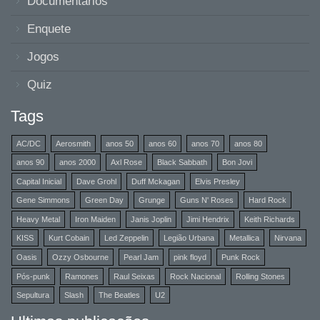
Documentários
Enquete
Jogos
Quiz
Tags
AC/DC
Aerosmith
anos 50
anos 60
anos 70
anos 80
anos 90
anos 2000
Axl Rose
Black Sabbath
Bon Jovi
Capital Inicial
Dave Grohl
Duff Mckagan
Elvis Presley
Gene Simmons
Green Day
Grunge
Guns N' Roses
Hard Rock
Heavy Metal
Iron Maiden
Janis Joplin
Jimi Hendrix
Keith Richards
KISS
Kurt Cobain
Led Zeppelin
Legião Urbana
Metallica
Nirvana
Oasis
Ozzy Osbourne
Pearl Jam
pink floyd
Punk Rock
Pós-punk
Ramones
Raul Seixas
Rock Nacional
Rolling Stones
Sepultura
Slash
The Beatles
U2