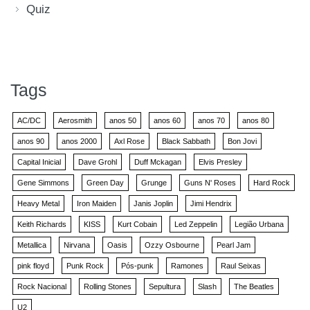
Quiz
Tags
AC/DC
Aerosmith
anos 50
anos 60
anos 70
anos 80
anos 90
anos 2000
Axl Rose
Black Sabbath
Bon Jovi
Capital Inicial
Dave Grohl
Duff Mckagan
Elvis Presley
Gene Simmons
Green Day
Grunge
Guns N' Roses
Hard Rock
Heavy Metal
Iron Maiden
Janis Joplin
Jimi Hendrix
Keith Richards
KISS
Kurt Cobain
Led Zeppelin
Legião Urbana
Metallica
Nirvana
Oasis
Ozzy Osbourne
Pearl Jam
pink floyd
Punk Rock
Pós-punk
Ramones
Raul Seixas
Rock Nacional
Rolling Stones
Sepultura
Slash
The Beatles
U2