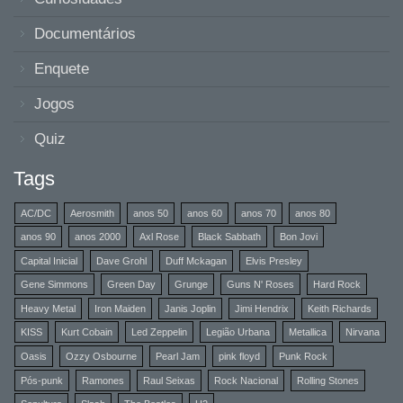
Documentários
Enquete
Jogos
Quiz
Tags
AC/DC
Aerosmith
anos 50
anos 60
anos 70
anos 80
anos 90
anos 2000
Axl Rose
Black Sabbath
Bon Jovi
Capital Inicial
Dave Grohl
Duff Mckagan
Elvis Presley
Gene Simmons
Green Day
Grunge
Guns N' Roses
Hard Rock
Heavy Metal
Iron Maiden
Janis Joplin
Jimi Hendrix
Keith Richards
KISS
Kurt Cobain
Led Zeppelin
Legião Urbana
Metallica
Nirvana
Oasis
Ozzy Osbourne
Pearl Jam
pink floyd
Punk Rock
Pós-punk
Ramones
Raul Seixas
Rock Nacional
Rolling Stones