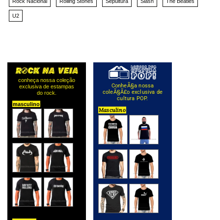
Rock Nacional
Rolling Stones
Sepultura
Slash
The Beatles
U2