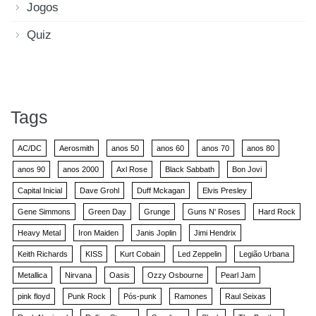
Jogos
Quiz
Tags
AC/DC
Aerosmith
anos 50
anos 60
anos 70
anos 80
anos 90
anos 2000
Axl Rose
Black Sabbath
Bon Jovi
Capital Inicial
Dave Grohl
Duff Mckagan
Elvis Presley
Gene Simmons
Green Day
Grunge
Guns N' Roses
Hard Rock
Heavy Metal
Iron Maiden
Janis Joplin
Jimi Hendrix
Keith Richards
KISS
Kurt Cobain
Led Zeppelin
Legião Urbana
Metallica
Nirvana
Oasis
Ozzy Osbourne
Pearl Jam
pink floyd
Punk Rock
Pós-punk
Ramones
Raul Seixas