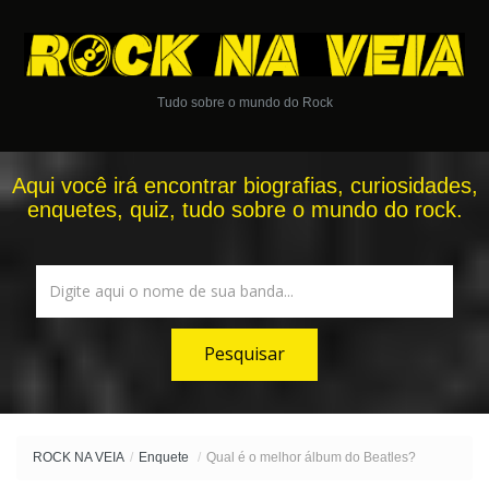
Tudo sobre o mundo do Rock
Aqui você irá encontrar biografias, curiosidades,
enquetes, quiz, tudo sobre o mundo do rock.
ROCK NA VEIA
/
Enquete
/
Qual é o melhor álbum do Beatles?