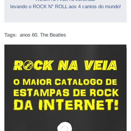
levando o ROCK N" ROLL aos 4 cantos do mundo!
Tags:
anos 60
,
The Beatles