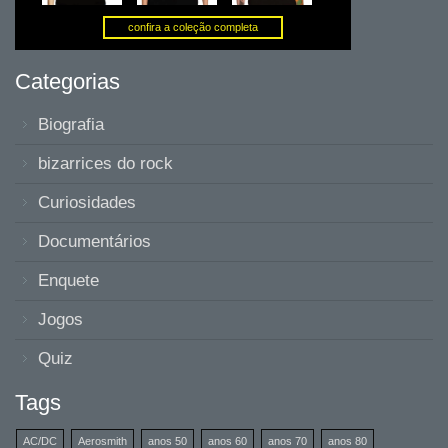
Categorias
Biografia
bizarrices do rock
Curiosidades
Documentários
Enquete
Jogos
Quiz
Tags
AC/DC
Aerosmith
anos 50
anos 60
anos 70
anos 80