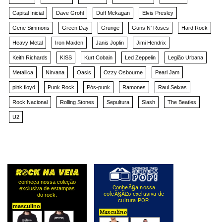
Capital Inicial
Dave Grohl
Duff Mckagan
Elvis Presley
Gene Simmons
Green Day
Grunge
Guns N' Roses
Hard Rock
Heavy Metal
Iron Maiden
Janis Joplin
Jimi Hendrix
Keith Richards
KISS
Kurt Cobain
Led Zeppelin
Legião Urbana
Metallica
Nirvana
Oasis
Ozzy Osbourne
Pearl Jam
pink floyd
Punk Rock
Pós-punk
Ramones
Raul Seixas
Rock Nacional
Rolling Stones
Sepultura
Slash
The Beatles
U2