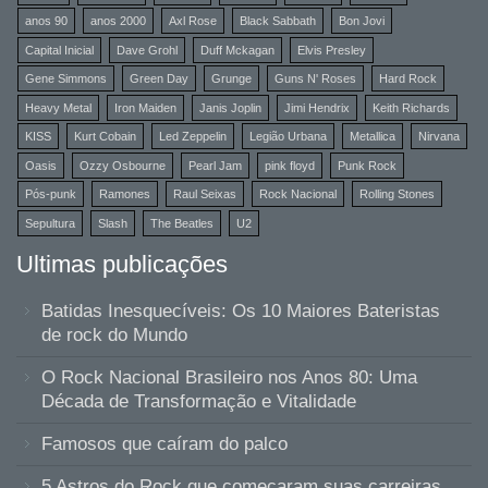
anos 90
anos 2000
Axl Rose
Black Sabbath
Bon Jovi
Capital Inicial
Dave Grohl
Duff Mckagan
Elvis Presley
Gene Simmons
Green Day
Grunge
Guns N' Roses
Hard Rock
Heavy Metal
Iron Maiden
Janis Joplin
Jimi Hendrix
Keith Richards
KISS
Kurt Cobain
Led Zeppelin
Legião Urbana
Metallica
Nirvana
Oasis
Ozzy Osbourne
Pearl Jam
pink floyd
Punk Rock
Pós-punk
Ramones
Raul Seixas
Rock Nacional
Rolling Stones
Sepultura
Slash
The Beatles
U2
Ultimas publicações
Batidas Inesquecíveis: Os 10 Maiores Bateristas
de rock do Mundo
O Rock Nacional Brasileiro nos Anos 80: Uma
Década de Transformação e Vitalidade
Famosos que caíram do palco
5 Astros do Rock que começaram suas carreiras