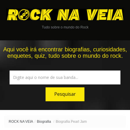
Tudo sobre o mundo do Rock
Aqui você irá encontrar biografias, curiosidades,
enquetes, quiz, tudo sobre o mundo do rock.
ROCK NA VEIA
/
Biografia
/
Biografia Pearl Jam