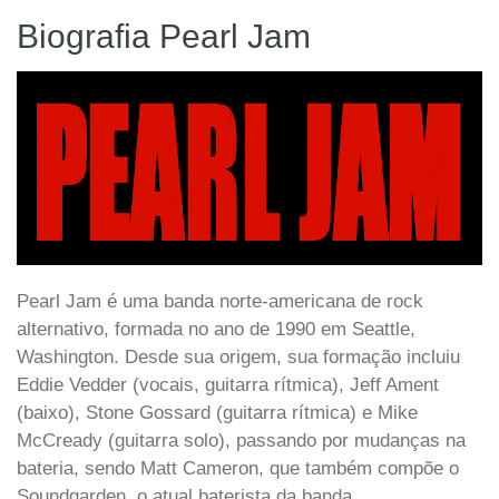
Biografia Pearl Jam
Pearl Jam é uma banda norte-americana de rock
alternativo, formada no ano de 1990 em Seattle,
Washington. Desde sua origem, sua formação incluiu
Eddie Vedder (vocais, guitarra rítmica), Jeff Ament
(baixo), Stone Gossard (guitarra rítmica) e Mike
McCready (guitarra solo), passando por mudanças na
bateria, sendo Matt Cameron, que também compõe o
Soundgarden, o atual baterista da banda.