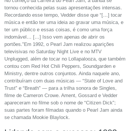
No começo da carreira do Pearl Jam, a banda se
tornou conhecida pelas suas apresentações intensas.
Recordando esse tempo, Vedder disse que “[…] tocar
música e então ter uma ideia ao gravar uma música, e
ter um público e essas coisas, é como uma força
indomável… […] Isso vem apenas de abrir os
portões.”Em 1992, o Pearl Jam realizou aparições
televisivas no Saturday Night Live e no MTV
Unplugged, além de tocar no Lollapalooza, que também
contou com Red Hot Chili Peppers, Soundgarden e
Ministry, dentre outros conjuntos. Ainda naquele ano,
contribuíram com duas músicas — “State of Love and
Trust” e “Breath” — para a trilha sonora de Singles,
filme de Cameron Crowe. Ament, Gossard e Vedder
apareceram no filme sob o nome de “Citizen Dick”;
suas partes foram filmadas quando o Pearl Jam ainda
se chamada Mookie Blaylock.