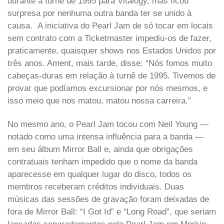
durante a turnê de 1995 para Vitalogy, mas ficou
surpresa por nenhuma outra banda ter se unido à
causa. A iniciativa do Pearl Jam de só tocar em locais
sem contrato com a Ticketmaster impediu-os de fazer,
praticamente, quaisquer shows nos Estados Unidos por
três anos. Ament, mais tarde, disse: “Nós fomos muito
cabeças-duras em relação à turnê de 1995. Tivemos de
provar que podíamos excursionar por nós mesmos, e
isso meio que nos matou, matou nossa carreira.”
No mesmo ano, o Pearl Jam tocou com Neil Young —
notado como uma intensa influência para a banda —
em seu álbum Mirror Ball e, ainda que obrigações
contratuais tenham impedido que o nome da banda
aparecesse em qualquer lugar do disco, todos os
membros receberam créditos individuais. Duas
músicas das sessões de gravação foram deixadas de
fora de Mirror Ball: “I Got Id” e “Long Road”, que seriam