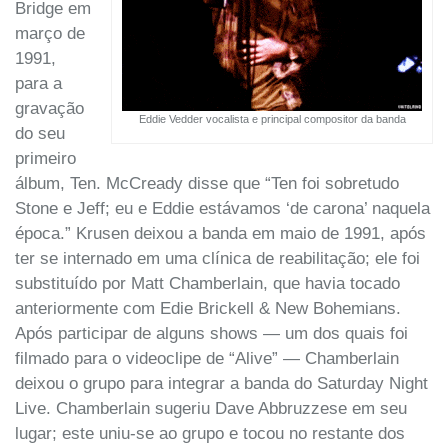
Bridge em
março de
1991,
para a
gravação
Eddie Vedder vocalista e principal compositor da banda
do seu
primeiro
álbum, Ten. McCready disse que “Ten foi sobretudo
Stone e Jeff; eu e Eddie estávamos ‘de carona’ naquela
época.” Krusen deixou a banda em maio de 1991, após
ter se internado em uma clínica de reabilitação; ele foi
substituído por Matt Chamberlain, que havia tocado
anteriormente com Edie Brickell & New Bohemians.
Após participar de alguns shows — um dos quais foi
filmado para o videoclipe de “Alive” — Chamberlain
deixou o grupo para integrar a banda do Saturday Night
Live. Chamberlain sugeriu Dave Abbruzzese em seu
lugar; este uniu-se ao grupo e tocou no restante dos