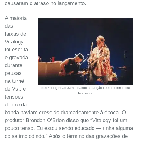
causaram o atraso no lançamento.
A maioria
das
faixas de
Vitalogy
foi escrita
e gravada
durante
pausas
na turnê
de Vs., e
Neil Young Pearl Jam tocando a canção keep rockin in the
free world
tensões
dentro da
banda haviam crescido dramaticamente à época. O
produtor Brendan O’Brien disse que “Vitalogy foi um
pouco tenso. Eu estou sendo educado — tinha alguma
coisa implodindo.” Após o término das gravações de