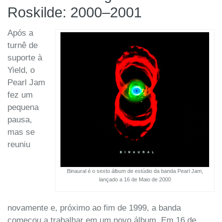
Roskilde: 2000–2001
Após a
turnê de
suporte à
Yield, o
Pearl Jam
fez um
pequena
pausa,
mas se
reuniu
Binaural é o sexto álbum de estúdio da banda Pearl Jam,
lançado a 16 de Maio de 2000
novamente e, próximo ao fim de 1999, a banda
começou a trabalhar em um novo álbum. Em 16 de