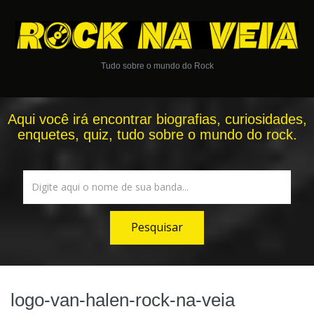
Tudo sobre o mundo do Rock
Aqui você irá encontrar biografias, curiosidades,
enquetes, quiz, tudo sobre o mundo do rock.
logo-van-halen-rock-na-veia