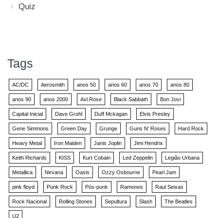
Quiz
Tags
AC/DC
Aerosmith
anos 50
anos 60
anos 70
anos 80
anos 90
anos 2000
Axl Rose
Black Sabbath
Bon Jovi
Capital Inicial
Dave Grohl
Duff Mckagan
Elvis Presley
Gene Simmons
Green Day
Grunge
Guns N' Roses
Hard Rock
Heavy Metal
Iron Maiden
Janis Joplin
Jimi Hendrix
Keith Richards
KISS
Kurt Cobain
Led Zeppelin
Legião Urbana
Metallica
Nirvana
Oasis
Ozzy Osbourne
Pearl Jam
pink floyd
Punk Rock
Pós-punk
Ramones
Raul Seixas
Rock Nacional
Rolling Stones
Sepultura
Slash
The Beatles
U2