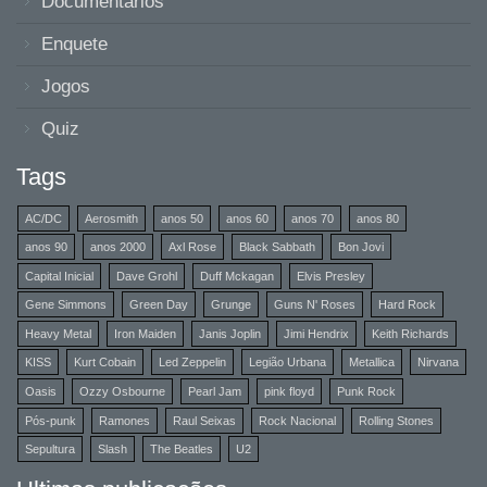
Documentários
Enquete
Jogos
Quiz
Tags
AC/DC
Aerosmith
anos 50
anos 60
anos 70
anos 80
anos 90
anos 2000
Axl Rose
Black Sabbath
Bon Jovi
Capital Inicial
Dave Grohl
Duff Mckagan
Elvis Presley
Gene Simmons
Green Day
Grunge
Guns N' Roses
Hard Rock
Heavy Metal
Iron Maiden
Janis Joplin
Jimi Hendrix
Keith Richards
KISS
Kurt Cobain
Led Zeppelin
Legião Urbana
Metallica
Nirvana
Oasis
Ozzy Osbourne
Pearl Jam
pink floyd
Punk Rock
Pós-punk
Ramones
Raul Seixas
Rock Nacional
Rolling Stones
Sepultura
Slash
The Beatles
U2