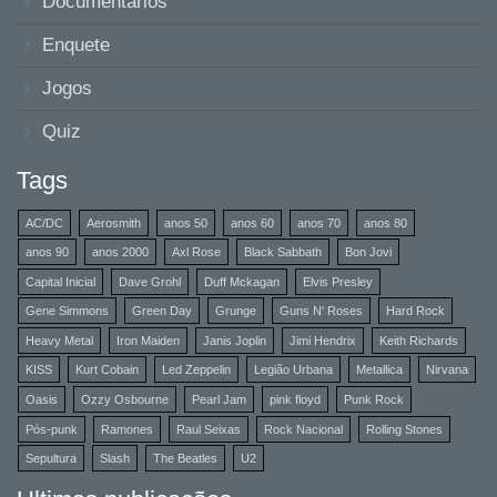
Documentários
Enquete
Jogos
Quiz
Tags
AC/DC
Aerosmith
anos 50
anos 60
anos 70
anos 80
anos 90
anos 2000
Axl Rose
Black Sabbath
Bon Jovi
Capital Inicial
Dave Grohl
Duff Mckagan
Elvis Presley
Gene Simmons
Green Day
Grunge
Guns N' Roses
Hard Rock
Heavy Metal
Iron Maiden
Janis Joplin
Jimi Hendrix
Keith Richards
KISS
Kurt Cobain
Led Zeppelin
Legião Urbana
Metallica
Nirvana
Oasis
Ozzy Osbourne
Pearl Jam
pink floyd
Punk Rock
Pós-punk
Ramones
Raul Seixas
Rock Nacional
Rolling Stones
Sepultura
Slash
The Beatles
U2