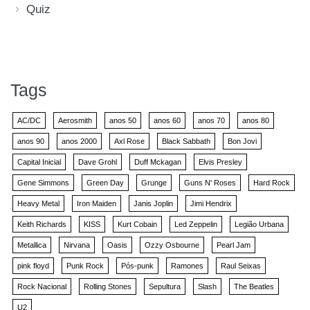
Quiz
Tags
AC/DC
Aerosmith
anos 50
anos 60
anos 70
anos 80
anos 90
anos 2000
Axl Rose
Black Sabbath
Bon Jovi
Capital Inicial
Dave Grohl
Duff Mckagan
Elvis Presley
Gene Simmons
Green Day
Grunge
Guns N' Roses
Hard Rock
Heavy Metal
Iron Maiden
Janis Joplin
Jimi Hendrix
Keith Richards
KISS
Kurt Cobain
Led Zeppelin
Legião Urbana
Metallica
Nirvana
Oasis
Ozzy Osbourne
Pearl Jam
pink floyd
Punk Rock
Pós-punk
Ramones
Raul Seixas
Rock Nacional
Rolling Stones
Sepultura
Slash
The Beatles
U2