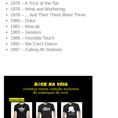
1976 – A Trick of the Tail
1976 – Wind and Wuthering
1978 – …And Then There Were Three
1980 – Duke
1981 – Abacab
1983 – Genesis
1986 – Invisible Touch
1991 – We Can’t Dance
1997 – Calling All Stations