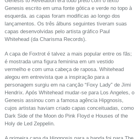
Genesis to Revelation era todo preto com o texto
Genesis escrito em uma fonte gótica e verde no topo à
esquerda. as capas foram modificas ao longo dos
lançamentos. Os três álbuns seguintes tiveram suas
capas desenvolvidas pelo artista gráfico Paul
Whitehead (da Charisma Records).
A capa de Foxtrot é talvez a mais popular entre os fãs;
é mostrada uma figura feminina em um vestido
vermelho e com uma cabeça de raposa. Whitehead
alegou em entrevista que a inspiração para a
personagem surgiu em na canção “Foxy Lady” de Jimi
Hendrix. Após Whitehead mudar-se para Los Angeles, o
Genesis assinou com a famosa agência Hipgnosis,
cujos artistas haviam criado capas conceituadas, como
Dark Side of the Moon do Pink Floyd e Houses of the
Holy de Led Zeppelin.
A primeira capa da Hipgnosis para a banda foi para The