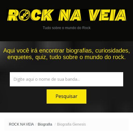
Tudo sobre o mundo do Rock
Aqui você irá encontrar biografias, curiosidades,
enquetes, quiz, tudo sobre o mundo do rock.
ROCK NA VEIA
/
Biografia
/
Biografia Genesis