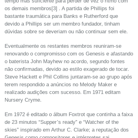
tempo mas suficiente para perder de vez o ritmo com
os demais membros[3] . A partida de Phillips foi
bastante traumática para Banks e Rutherford que
devido a Phillips ser um membro fundador, tinham
dúvidas sobre se deveriam ou não continuar sem ele.
Eventualmente os restantes membros reuniram-se
renovando o compromisso com os Genesis e afastando
o baterista John Mayhew no acordo, segundo fontes
não confirmadas, devido ao estilo exagerado de tocar.
Steve Hackett e Phil Collins juntaram-se ao grupo após
terem respondido a anúncios no Melody Maker e
realizado audições com sucesso. Em 1971 editam
Nursery Cryme.
Em 1972 é editado o álbum Foxtrot que continha a faixa
de 23 minutos “Supper’s ready” e “Watcher of the
skies” inspirado em Arthur C. Clarke; a reputação dos
Genesis como compositores e intérpretes sai