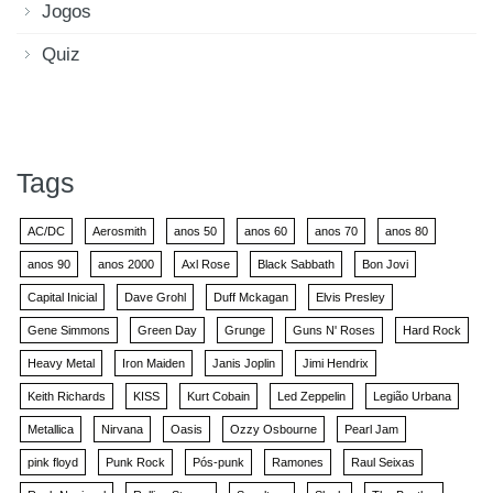
Jogos
Quiz
Tags
AC/DC
Aerosmith
anos 50
anos 60
anos 70
anos 80
anos 90
anos 2000
Axl Rose
Black Sabbath
Bon Jovi
Capital Inicial
Dave Grohl
Duff Mckagan
Elvis Presley
Gene Simmons
Green Day
Grunge
Guns N' Roses
Hard Rock
Heavy Metal
Iron Maiden
Janis Joplin
Jimi Hendrix
Keith Richards
KISS
Kurt Cobain
Led Zeppelin
Legião Urbana
Metallica
Nirvana
Oasis
Ozzy Osbourne
Pearl Jam
pink floyd
Punk Rock
Pós-punk
Ramones
Raul Seixas