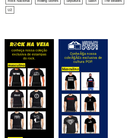
Rock Nacional
Rolling Stones
Sepultura
Slash
The Beatles
U2