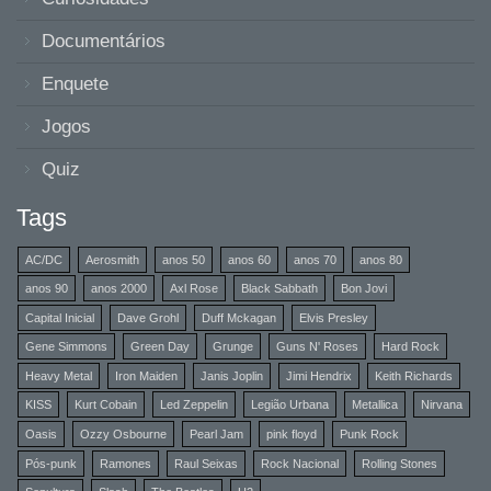
Documentários
Enquete
Jogos
Quiz
Tags
AC/DC
Aerosmith
anos 50
anos 60
anos 70
anos 80
anos 90
anos 2000
Axl Rose
Black Sabbath
Bon Jovi
Capital Inicial
Dave Grohl
Duff Mckagan
Elvis Presley
Gene Simmons
Green Day
Grunge
Guns N' Roses
Hard Rock
Heavy Metal
Iron Maiden
Janis Joplin
Jimi Hendrix
Keith Richards
KISS
Kurt Cobain
Led Zeppelin
Legião Urbana
Metallica
Nirvana
Oasis
Ozzy Osbourne
Pearl Jam
pink floyd
Punk Rock
Pós-punk
Ramones
Raul Seixas
Rock Nacional
Rolling Stones