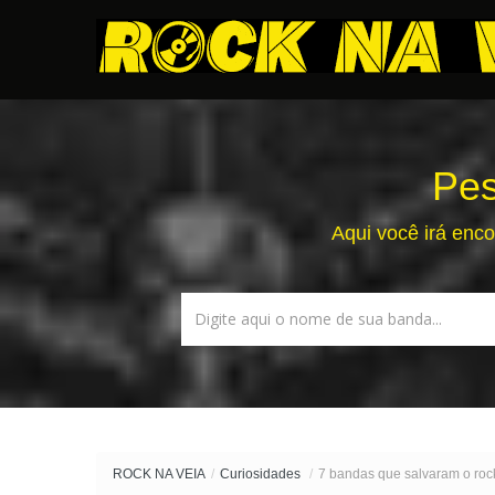
Pes
Aqui você irá enco
ROCK NA VEIA
/
Curiosidades
/
7 bandas que salvaram o roc