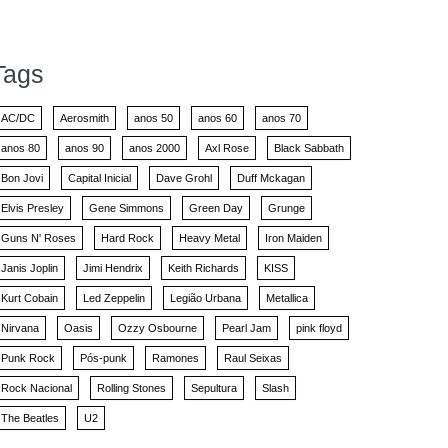
Tags
AC/DC
Aerosmith
anos 50
anos 60
anos 70
anos 80
anos 90
anos 2000
Axl Rose
Black Sabbath
Bon Jovi
Capital Inicial
Dave Grohl
Duff Mckagan
Elvis Presley
Gene Simmons
Green Day
Grunge
Guns N' Roses
Hard Rock
Heavy Metal
Iron Maiden
Janis Joplin
Jimi Hendrix
Keith Richards
KISS
Kurt Cobain
Led Zeppelin
Legião Urbana
Metallica
Nirvana
Oasis
Ozzy Osbourne
Pearl Jam
pink floyd
Punk Rock
Pós-punk
Ramones
Raul Seixas
Rock Nacional
Rolling Stones
Sepultura
Slash
The Beatles
U2