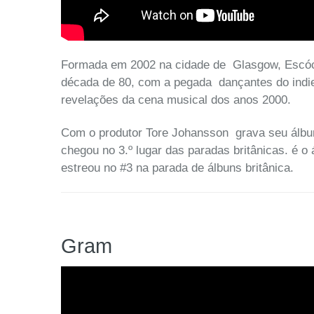
Formada em 2002 na cidade de Glasgow, Escócia
década de 80, com a pegada dançantes do indi
revelações da cena musical dos anos 2000.
Com o produtor Tore Johansson grava seu álbum
chegou no 3.º lugar das paradas britânicas. é 
estreou no #3 na parada de álbuns britânica.
Gram