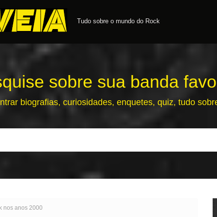
Tudo sobre o mundo do Rock
quise sobre sua banda favor
ntrar biografias, curiosidades, enquetes, quiz, tudo sob
k nos anos 2000