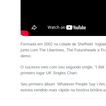
Formada em 2002 na cidade de Sheffield Inglater
junto com The Libertines, The Futureheads e Fra
demo.
O sucesso veio com seu segundo single, “I Bet
primeiro lugar UK Singles Chart.
Seu primeiro álbum Whatever People Say I Am, 
estreia vendido mais rápido na história britânica