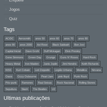
Enquete
Jogos
Quiz
Tags
AC/DC
Aerosmith
anos 50
anos 60
anos 70
anos 80
anos 90
anos 2000
Axl Rose
Black Sabbath
Bon Jovi
Capital Inicial
Dave Grohl
Duff Mckagan
Elvis Presley
Gene Simmons
Green Day
Grunge
Guns N' Roses
Hard Rock
Heavy Metal
Iron Maiden
Janis Joplin
Jimi Hendrix
Keith Richards
KISS
Kurt Cobain
Led Zeppelin
Legião Urbana
Metallica
Nirvana
Oasis
Ozzy Osbourne
Pearl Jam
pink floyd
Punk Rock
Pós-punk
Ramones
Raul Seixas
Rock Nacional
Rolling Stones
Sepultura
Slash
The Beatles
U2
Ultimas publicações