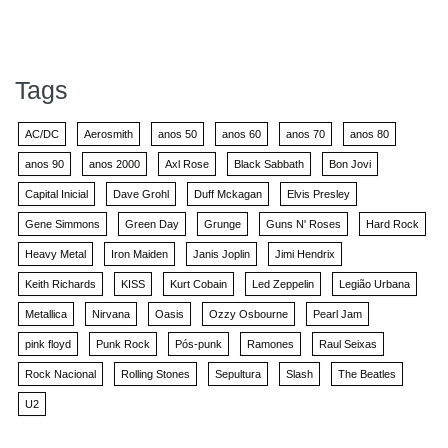
Tags
AC/DC
Aerosmith
anos 50
anos 60
anos 70
anos 80
anos 90
anos 2000
Axl Rose
Black Sabbath
Bon Jovi
Capital Inicial
Dave Grohl
Duff Mckagan
Elvis Presley
Gene Simmons
Green Day
Grunge
Guns N' Roses
Hard Rock
Heavy Metal
Iron Maiden
Janis Joplin
Jimi Hendrix
Keith Richards
KISS
Kurt Cobain
Led Zeppelin
Legião Urbana
Metallica
Nirvana
Oasis
Ozzy Osbourne
Pearl Jam
pink floyd
Punk Rock
Pós-punk
Ramones
Raul Seixas
Rock Nacional
Rolling Stones
Sepultura
Slash
The Beatles
U2