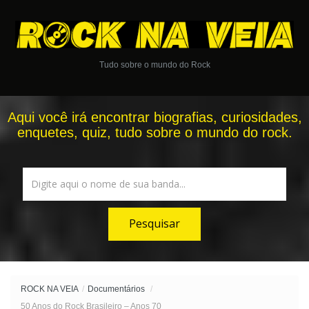
Tudo sobre o mundo do Rock
Aqui você irá encontrar biografias, curiosidades,
enquetes, quiz, tudo sobre o mundo do rock.
ROCK NA VEIA
/
Documentários
/
50 Anos do Rock Brasileiro – Anos 70