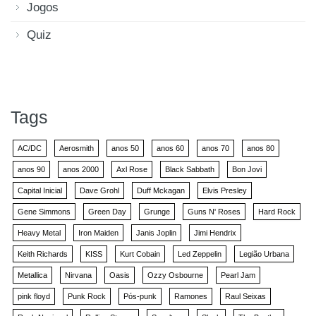
Jogos
Quiz
Tags
AC/DC
Aerosmith
anos 50
anos 60
anos 70
anos 80
anos 90
anos 2000
Axl Rose
Black Sabbath
Bon Jovi
Capital Inicial
Dave Grohl
Duff Mckagan
Elvis Presley
Gene Simmons
Green Day
Grunge
Guns N' Roses
Hard Rock
Heavy Metal
Iron Maiden
Janis Joplin
Jimi Hendrix
Keith Richards
KISS
Kurt Cobain
Led Zeppelin
Legião Urbana
Metallica
Nirvana
Oasis
Ozzy Osbourne
Pearl Jam
pink floyd
Punk Rock
Pós-punk
Ramones
Raul Seixas