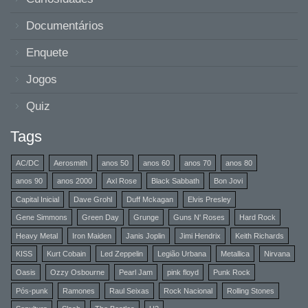
Documentários
Enquete
Jogos
Quiz
Tags
AC/DC
Aerosmith
anos 50
anos 60
anos 70
anos 80
anos 90
anos 2000
Axl Rose
Black Sabbath
Bon Jovi
Capital Inicial
Dave Grohl
Duff Mckagan
Elvis Presley
Gene Simmons
Green Day
Grunge
Guns N' Roses
Hard Rock
Heavy Metal
Iron Maiden
Janis Joplin
Jimi Hendrix
Keith Richards
KISS
Kurt Cobain
Led Zeppelin
Legião Urbana
Metallica
Nirvana
Oasis
Ozzy Osbourne
Pearl Jam
pink floyd
Punk Rock
Pós-punk
Ramones
Raul Seixas
Rock Nacional
Rolling Stones