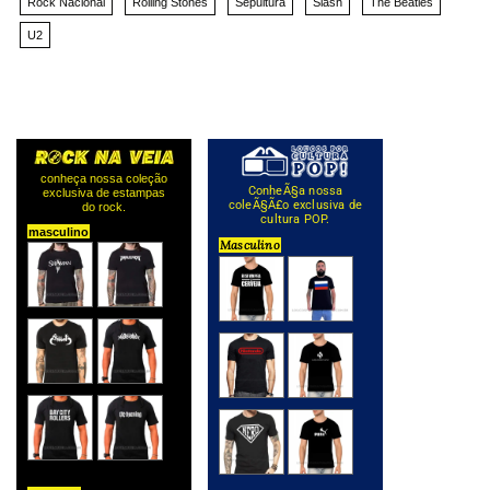
Rock Nacional
Rolling Stones
Sepultura
Slash
The Beatles
U2