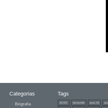
Categorias
Tags
AC/DC
Aerosmith
anos 50
an
Biografia