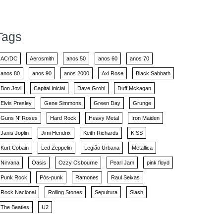
Tags
AC/DC
Aerosmith
anos 50
anos 60
anos 70
anos 80
anos 90
anos 2000
Axl Rose
Black Sabbath
Bon Jovi
Capital Inicial
Dave Grohl
Duff Mckagan
Elvis Presley
Gene Simmons
Green Day
Grunge
Guns N' Roses
Hard Rock
Heavy Metal
Iron Maiden
Janis Joplin
Jimi Hendrix
Keith Richards
KISS
Kurt Cobain
Led Zeppelin
Legião Urbana
Metallica
Nirvana
Oasis
Ozzy Osbourne
Pearl Jam
pink floyd
Punk Rock
Pós-punk
Ramones
Raul Seixas
Rock Nacional
Rolling Stones
Sepultura
Slash
The Beatles
U2