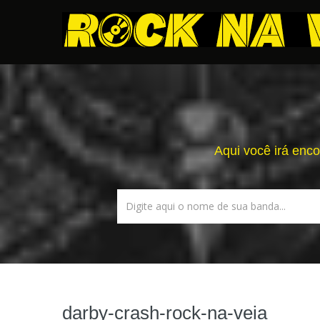
Aqui você irá enco
darby-crash-rock-na-veia