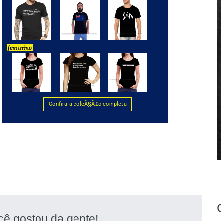
cê gostou da gente!